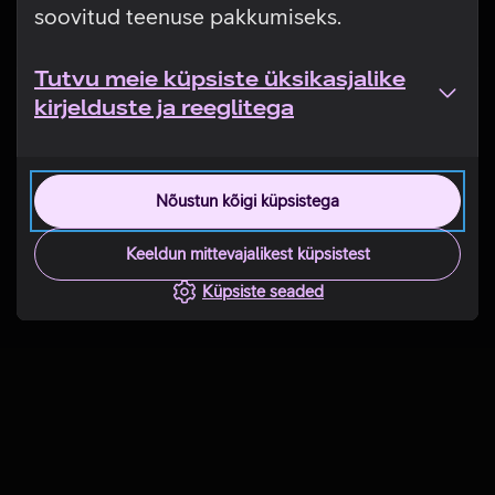
soovitud teenuse pakkumiseks.
Tutvu meie küpsiste üksikasjalike
kirjelduste ja reeglitega
Nõustun kõigi küpsistega
Keeldun mittevajalikest küpsistest
Küpsiste seaded