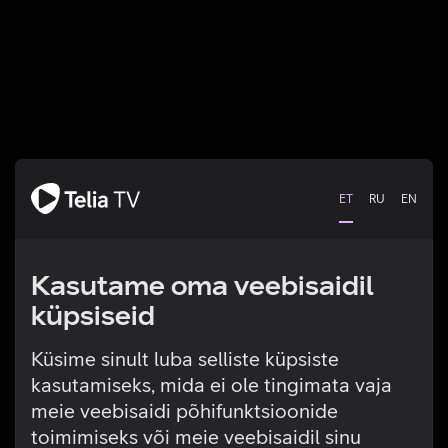
ET
RU
EN
Kasutame oma veebisaidil
küpsiseid
Küsime sinult luba selliste küpsiste
kasutamiseks, mida ei ole tingimata vaja
Tehniline viga
meie veebisaidi põhifunktsioonide
toimimiseks või meie veebisaidil sinu