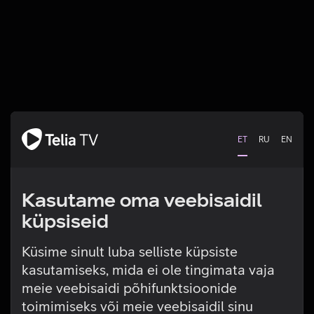
ET
RU
EN
Kasutame oma veebisaidil
küpsiseid
Küsime sinult luba selliste küpsiste
kasutamiseks, mida ei ole tingimata vaja
Tehniline viga
meie veebisaidi põhifunktsioonide
toimimiseks või meie veebisaidil sinu