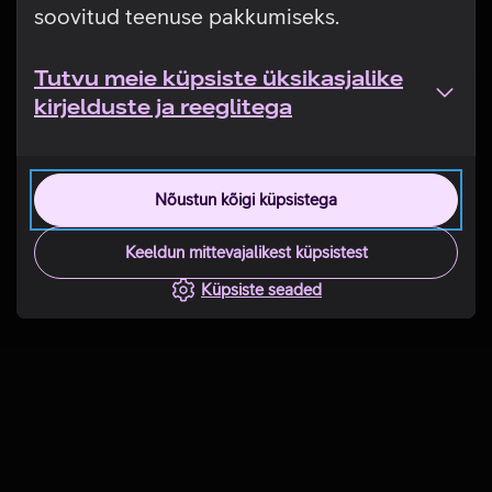
soovitud teenuse pakkumiseks.
Tutvu meie küpsiste üksikasjalike
kirjelduste ja reeglitega
Nõustun kõigi küpsistega
Keeldun mittevajalikest küpsistest
Küpsiste seaded