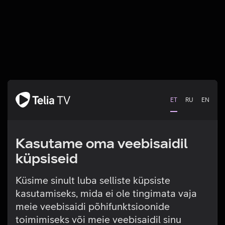
ET
RU
EN
Kasutame oma veebisaidil
küpsiseid
Küsime sinult luba selliste küpsiste
kasutamiseks, mida ei ole tingimata vaja
Tehniline viga
meie veebisaidi põhifunktsioonide
toimimiseks või meie veebisaidil sinu