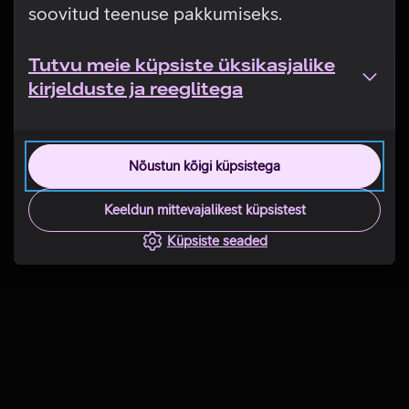
soovitud teenuse pakkumiseks.
Tutvu meie küpsiste üksikasjalike
kirjelduste ja reeglitega
Nõustun kõigi küpsistega
Keeldun mittevajalikest küpsistest
Küpsiste seaded