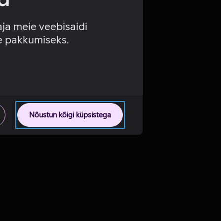
aja meie veebisaidi
se pakkumiseks.
Nõustun kõigi küpsistega