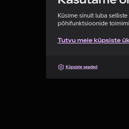
Küsime sinult luba sellist
põhifunktsioonide toimimi
Tutvu meie küpsiste üks
Küpsiste seaded