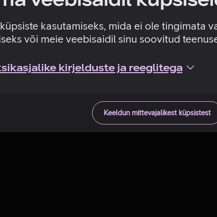
Tehniline viga
e küpsiste kasutamiseks, mida ei ole tingimata v
seks või meie veebisaidil sinu soovitud teenu
ikasjalike kirjelduste ja reeglitega
Keeldun mittevajalikest küpsistest