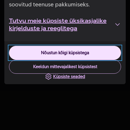
soovitud teenuse pakkumiseks.
Tutvu meie küpsiste üksikasjalike
kirjelduste ja reeglitega
Nõustun kõigi küpsistega
Keeldun mittevajalikest küpsistest
Küpsiste seaded