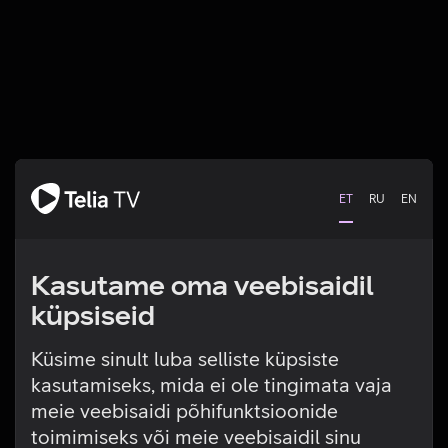
ET
RU
EN
Kasutame oma veebisaidil
küpsiseid
Küsime sinult luba selliste küpsiste
kasutamiseks, mida ei ole tingimata vaja
Tehniline viga
meie veebisaidi põhifunktsioonide
toimimiseks või meie veebisaidil sinu