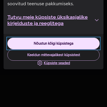
soovitud teenuse pakkumiseks.
Tutvu meie küpsiste üksikasjalike
kirjelduste ja reeglitega
Nõustun kõigi küpsistega
Keeldun mittevajalikest küpsistest
Küpsiste seaded