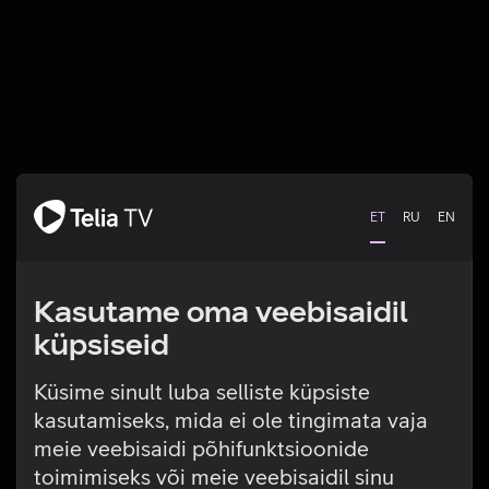
ET
RU
EN
Kasutame oma veebisaidil
küpsiseid
Küsime sinult luba selliste küpsiste
kasutamiseks, mida ei ole tingimata vaja
Tehniline viga
meie veebisaidi põhifunktsioonide
toimimiseks või meie veebisaidil sinu