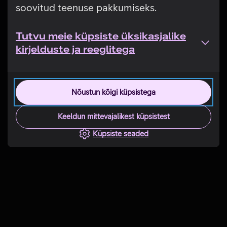
soovitud teenuse pakkumiseks.
Tutvu meie küpsiste üksikasjalike
kirjelduste ja reeglitega
Nõustun kõigi küpsistega
Keeldun mittevajalikest küpsistest
Küpsiste seaded