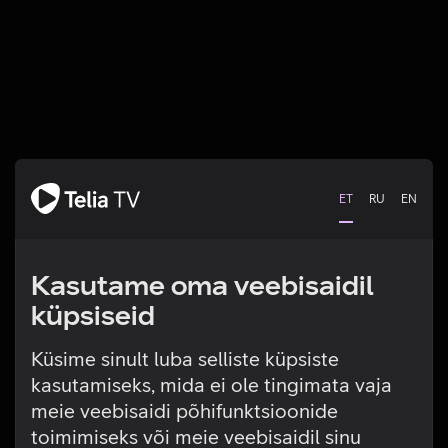
ET
RU
EN
Kasutame oma veebisaidil
küpsiseid
Küsime sinult luba selliste küpsiste
kasutamiseks, mida ei ole tingimata vaja
Tehniline viga
meie veebisaidi põhifunktsioonide
toimimiseks või meie veebisaidil sinu