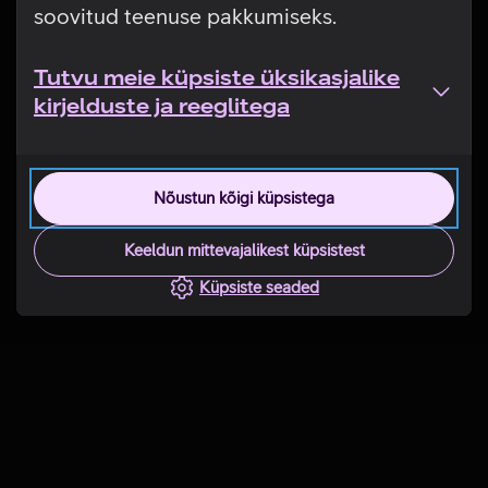
soovitud teenuse pakkumiseks.
Tutvu meie küpsiste üksikasjalike
kirjelduste ja reeglitega
Nõustun kõigi küpsistega
Keeldun mittevajalikest küpsistest
Küpsiste seaded