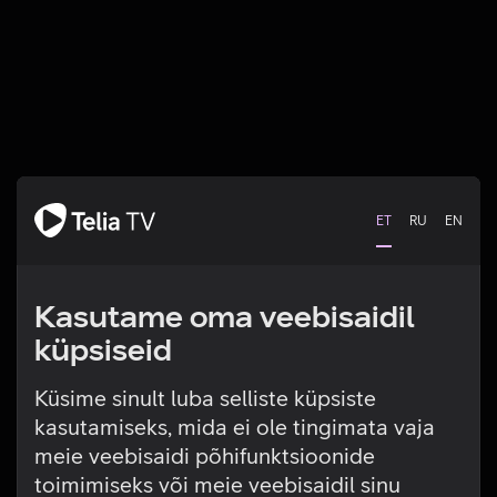
ET
RU
EN
Kasutame oma veebisaidil
küpsiseid
Küsime sinult luba selliste küpsiste
kasutamiseks, mida ei ole tingimata vaja
Tehniline viga
meie veebisaidi põhifunktsioonide
toimimiseks või meie veebisaidil sinu