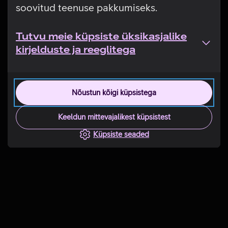
soovitud teenuse pakkumiseks.
Tutvu meie küpsiste üksikasjalike
kirjelduste ja reeglitega
Nõustun kõigi küpsistega
Keeldun mittevajalikest küpsistest
Küpsiste seaded