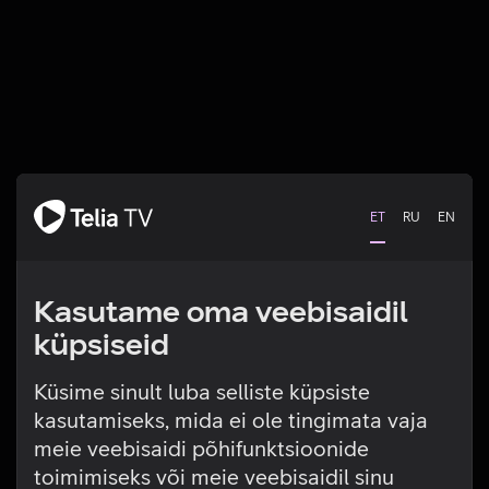
ET
RU
EN
Kasutame oma veebisaidil
küpsiseid
Küsime sinult luba selliste küpsiste
kasutamiseks, mida ei ole tingimata vaja
Tehniline viga
meie veebisaidi põhifunktsioonide
toimimiseks või meie veebisaidil sinu