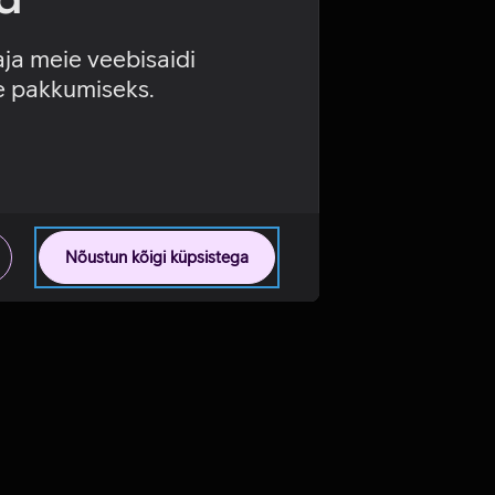
aja meie veebisaidi
se pakkumiseks.
Nõustun kõigi küpsistega