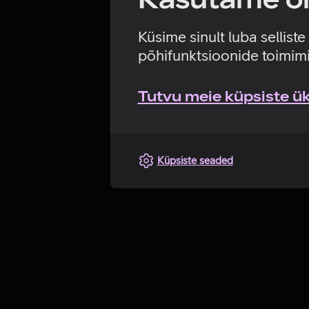
Küsime sinult luba sellist
põhifunktsioonide toimimi
Tutvu meie küpsiste üks
Küpsiste seaded