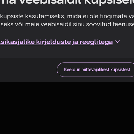
Tehniline viga
e küpsiste kasutamiseks, mida ei ole tingimata v
seks või meie veebisaidil sinu soovitud teenu
ikasjalike kirjelduste ja reeglitega
Keeldun mittevajalikest küpsistest