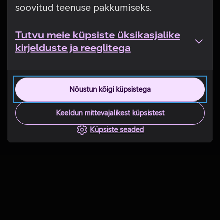
soovitud teenuse pakkumiseks.
Tutvu meie küpsiste üksikasjalike
kirjelduste ja reeglitega
Nõustun kõigi küpsistega
Keeldun mittevajalikest küpsistest
Küpsiste seaded