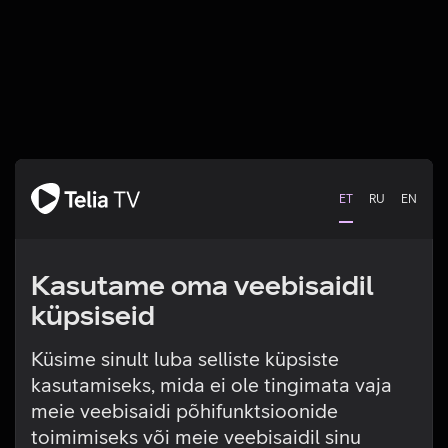
ET
RU
EN
Kasutame oma veebisaidil
küpsiseid
Küsime sinult luba selliste küpsiste
kasutamiseks, mida ei ole tingimata vaja
Tehniline viga
meie veebisaidi põhifunktsioonide
toimimiseks või meie veebisaidil sinu