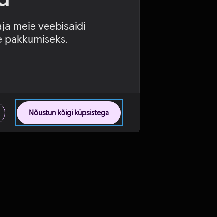
aja meie veebisaidi
se pakkumiseks.
Nõustun kõigi küpsistega