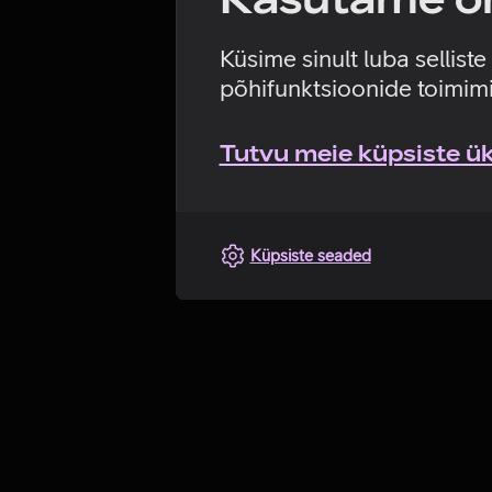
Küsime sinult luba sellist
põhifunktsioonide toimimi
Tutvu meie küpsiste üks
Küpsiste seaded