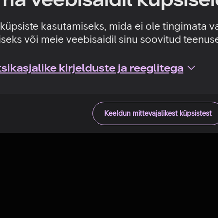
Tehniline viga
e küpsiste kasutamiseks, mida ei ole tingimata v
seks või meie veebisaidil sinu soovitud teenu
ikasjalike kirjelduste ja reeglitega
Keeldun mittevajalikest küpsistest