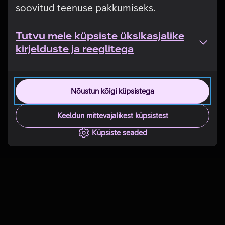
soovitud teenuse pakkumiseks.
Tutvu meie küpsiste üksikasjalike
kirjelduste ja reeglitega
Nõustun kõigi küpsistega
Keeldun mittevajalikest küpsistest
Küpsiste seaded