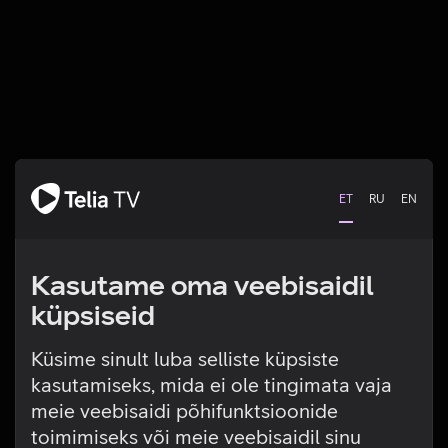
ET
RU
EN
Kasutame oma veebisaidil
küpsiseid
Küsime sinult luba selliste küpsiste
kasutamiseks, mida ei ole tingimata vaja
Tehniline viga
meie veebisaidi põhifunktsioonide
toimimiseks või meie veebisaidil sinu