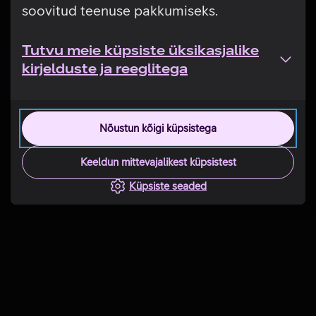
soovitud teenuse pakkumiseks.
Tutvu meie küpsiste üksikasjalike
kirjelduste ja reeglitega
Nõustun kõigi küpsistega
Keeldun mittevajalikest küpsistest
Küpsiste seaded