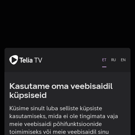
ET
RU
EN
Kasutame oma veebisaidil
küpsiseid
Küsime sinult luba selliste küpsiste
kasutamiseks, mida ei ole tingimata vaja
Tehniline viga
meie veebisaidi põhifunktsioonide
toimimiseks või meie veebisaidil sinu