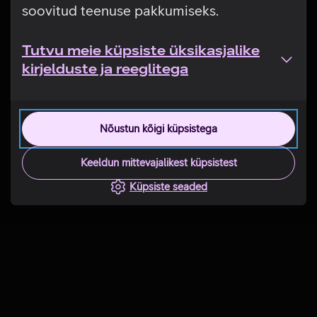
soovitud teenuse pakkumiseks.
Tutvu meie küpsiste üksikasjalike
kirjelduste ja reeglitega
Nõustun kõigi küpsistega
Keeldun mittevajalikest küpsistest
Küpsiste seaded