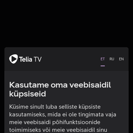
ET
RU
EN
Kasutame oma veebisaidil
küpsiseid
Küsime sinult luba selliste küpsiste
kasutamiseks, mida ei ole tingimata vaja
Tehniline viga
meie veebisaidi põhifunktsioonide
toimimiseks või meie veebisaidil sinu