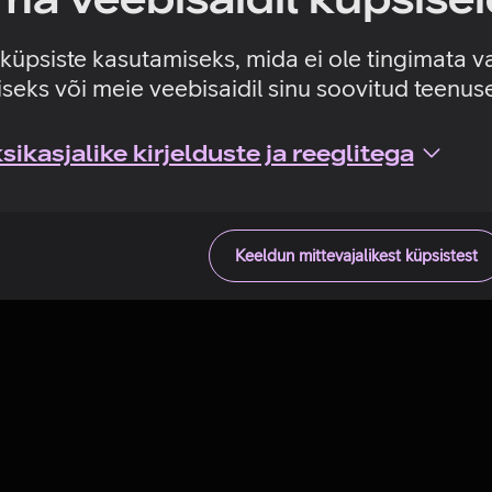
Tehniline viga
e küpsiste kasutamiseks, mida ei ole tingimata v
seks või meie veebisaidil sinu soovitud teenu
ikasjalike kirjelduste ja reeglitega
Keeldun mittevajalikest küpsistest