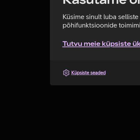
Küsime sinult luba sellist
põhifunktsioonide toimimi
Tutvu meie küpsiste üks
Küpsiste seaded