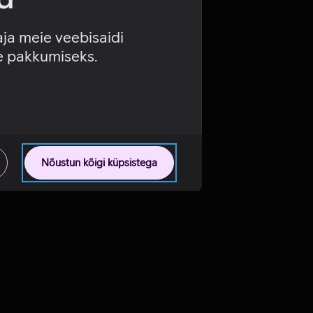
aja meie veebisaidi
se pakkumiseks.
Nõustun kõigi küpsistega