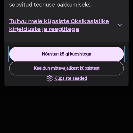
soovitud teenuse pakkumiseks.
Tutvu meie küpsiste üksikasjalike
kirjelduste ja reeglitega
Nõustun kõigi küpsistega
Keeldun mittevajalikest küpsistest
Küpsiste seaded