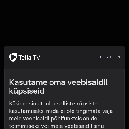
ET
RU
EN
Kasutame oma veebisaidil
küpsiseid
Küsime sinult luba selliste küpsiste
kasutamiseks, mida ei ole tingimata vaja
Tehniline viga
meie veebisaidi põhifunktsioonide
toimimiseks või meie veebisaidil sinu