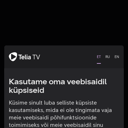
ET
RU
EN
Kasutame oma veebisaidil
küpsiseid
Küsime sinult luba selliste küpsiste
kasutamiseks, mida ei ole tingimata vaja
Tehniline viga
meie veebisaidi põhifunktsioonide
toimimiseks või meie veebisaidil sinu