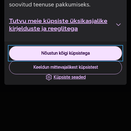
soovitud teenuse pakkumiseks.
Tutvu meie küpsiste üksikasjalike
kirjelduste ja reeglitega
Nõustun kõigi küpsistega
Keeldun mittevajalikest küpsistest
Küpsiste seaded