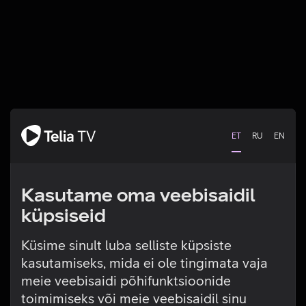
ET
RU
EN
Kasutame oma veebisaidil
küpsiseid
Küsime sinult luba selliste küpsiste
kasutamiseks, mida ei ole tingimata vaja
Tehniline viga
meie veebisaidi põhifunktsioonide
toimimiseks või meie veebisaidil sinu