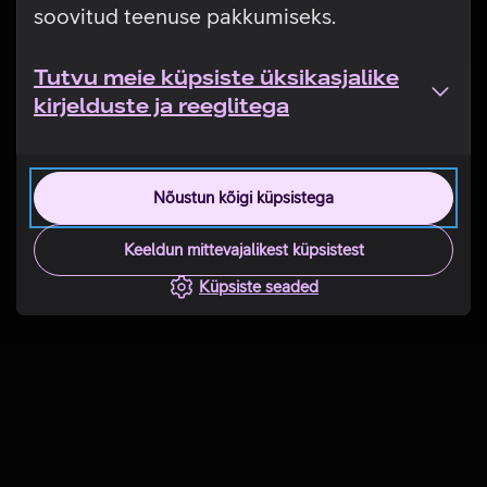
soovitud teenuse pakkumiseks.
Tutvu meie küpsiste üksikasjalike
kirjelduste ja reeglitega
Nõustun kõigi küpsistega
Keeldun mittevajalikest küpsistest
Küpsiste seaded