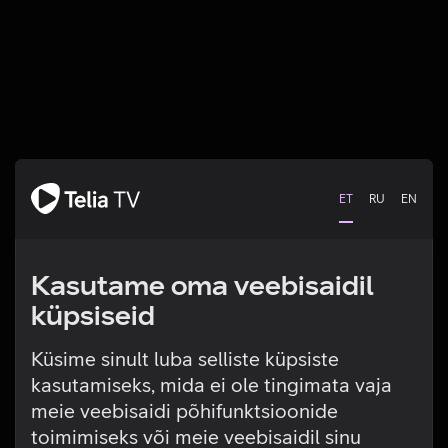
ET
RU
EN
Kasutame oma veebisaidil
küpsiseid
Küsime sinult luba selliste küpsiste
kasutamiseks, mida ei ole tingimata vaja
Tehniline viga
meie veebisaidi põhifunktsioonide
toimimiseks või meie veebisaidil sinu