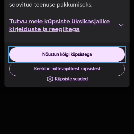
soovitud teenuse pakkumiseks.
Tutvu meie küpsiste üksikasjalike
kirjelduste ja reeglitega
Nõustun kõigi küpsistega
Keeldun mittevajalikest küpsistest
Küpsiste seaded