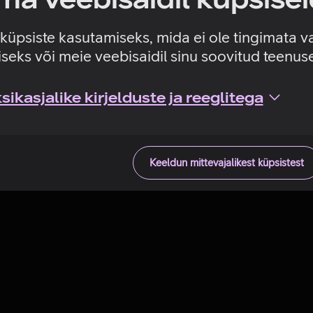
Tehniline viga
e küpsiste kasutamiseks, mida ei ole tingimata v
seks või meie veebisaidil sinu soovitud teenu
ikasjalike kirjelduste ja reeglitega
Keeldun mittevajalikest küpsistest