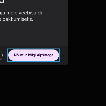
aja meie veebisaidi
se pakkumiseks.
Nõustun kõigi küpsistega