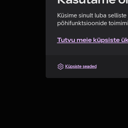
Küsime sinult luba sellist
põhifunktsioonide toimimi
Tutvu meie küpsiste üks
Küpsiste seaded