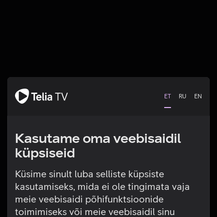
ET
RU
EN
Kasutame oma veebisaidil
küpsiseid
Küsime sinult luba selliste küpsiste
kasutamiseks, mida ei ole tingimata vaja
Tehniline viga
meie veebisaidi põhifunktsioonide
toimimiseks või meie veebisaidil sinu