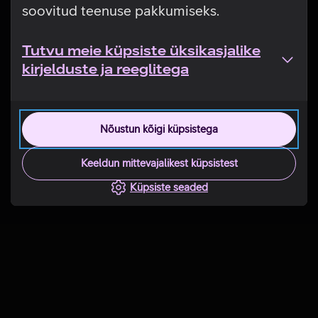
soovitud teenuse pakkumiseks.
Tutvu meie küpsiste üksikasjalike
kirjelduste ja reeglitega
Nõustun kõigi küpsistega
Keeldun mittevajalikest küpsistest
Küpsiste seaded