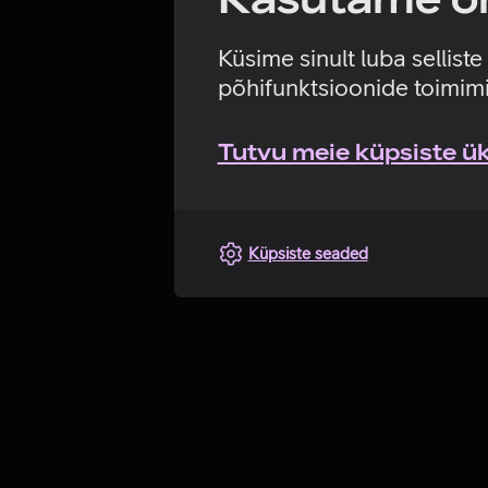
Küsime sinult luba sellist
põhifunktsioonide toimimi
Tutvu meie küpsiste üks
Küpsiste seaded