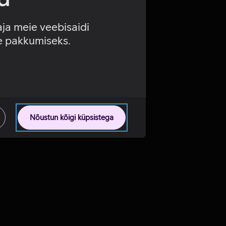
aja meie veebisaidi
se pakkumiseks.
Nõustun kõigi küpsistega