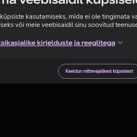
Tehniline viga
e küpsiste kasutamiseks, mida ei ole tingimata v
seks või meie veebisaidil sinu soovitud teenu
ikasjalike kirjelduste ja reeglitega
Keeldun mittevajalikest küpsistest