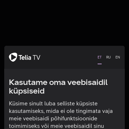
ET
RU
EN
Kasutame oma veebisaidil
küpsiseid
Küsime sinult luba selliste küpsiste
kasutamiseks, mida ei ole tingimata vaja
Tehniline viga
meie veebisaidi põhifunktsioonide
toimimiseks või meie veebisaidil sinu