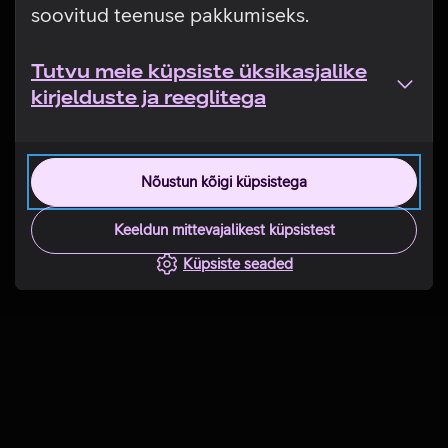
soovitud teenuse pakkumiseks.
Tutvu meie küpsiste üksikasjalike
kirjelduste ja reeglitega
Nõustun kõigi küpsistega
Keeldun mittevajalikest küpsistest
Küpsiste seaded