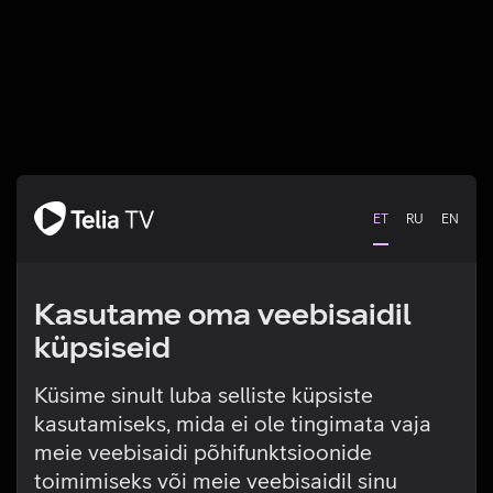
ET
RU
EN
Kasutame oma veebisaidil
küpsiseid
Küsime sinult luba selliste küpsiste
kasutamiseks, mida ei ole tingimata vaja
Tehniline viga
meie veebisaidi põhifunktsioonide
toimimiseks või meie veebisaidil sinu