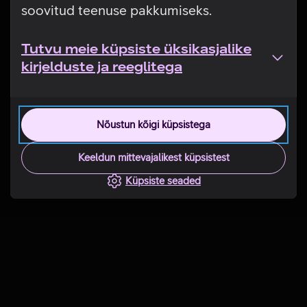
soovitud teenuse pakkumiseks.
Tutvu meie küpsiste üksikasjalike
kirjelduste ja reeglitega
Nõustun kõigi küpsistega
Keeldun mittevajalikest küpsistest
Küpsiste seaded