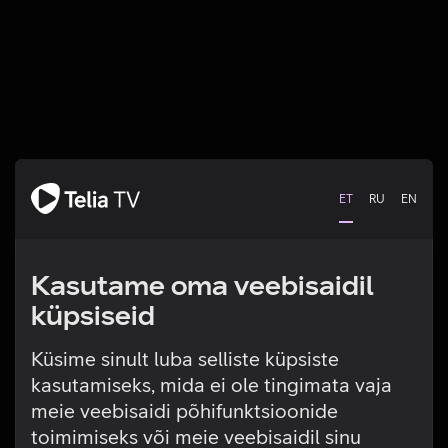
ET
RU
EN
Kasutame oma veebisaidil
küpsiseid
Küsime sinult luba selliste küpsiste
kasutamiseks, mida ei ole tingimata vaja
Tehniline viga
meie veebisaidi põhifunktsioonide
toimimiseks või meie veebisaidil sinu