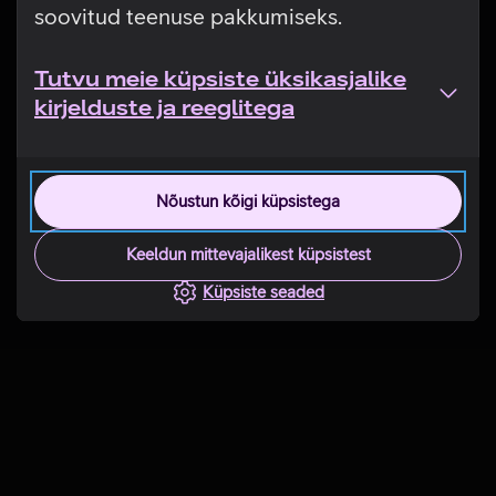
soovitud teenuse pakkumiseks.
Tutvu meie küpsiste üksikasjalike
kirjelduste ja reeglitega
Nõustun kõigi küpsistega
Keeldun mittevajalikest küpsistest
Küpsiste seaded