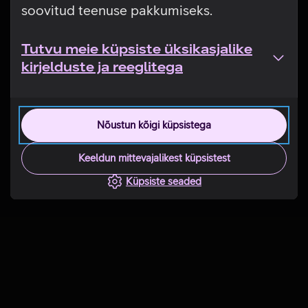
soovitud teenuse pakkumiseks.
Tutvu meie küpsiste üksikasjalike
kirjelduste ja reeglitega
Nõustun kõigi küpsistega
Keeldun mittevajalikest küpsistest
Küpsiste seaded