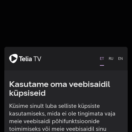
ET
RU
EN
Kasutame oma veebisaidil
küpsiseid
Küsime sinult luba selliste küpsiste
kasutamiseks, mida ei ole tingimata vaja
Tehniline viga
meie veebisaidi põhifunktsioonide
toimimiseks või meie veebisaidil sinu