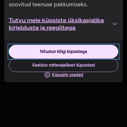
soovitud teenuse pakkumiseks.
Tutvu meie küpsiste üksikasjalike
kirjelduste ja reeglitega
Nõustun kõigi küpsistega
Keeldun mittevajalikest küpsistest
Küpsiste seaded