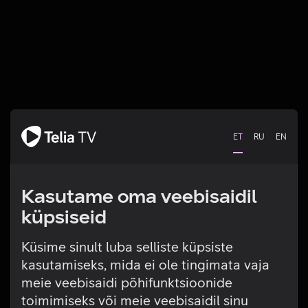
ET
RU
EN
Kasutame oma veebisaidil
küpsiseid
Küsime sinult luba selliste küpsiste
kasutamiseks, mida ei ole tingimata vaja
Tehniline viga
meie veebisaidi põhifunktsioonide
toimimiseks või meie veebisaidil sinu