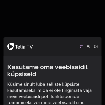
ET
RU
EN
Kasutame oma veebisaidil
küpsiseid
Küsime sinult luba selliste küpsiste
kasutamiseks, mida ei ole tingimata vaja
Tehniline viga
meie veebisaidi põhifunktsioonide
toimimiseks või meie veebisaidil sinu