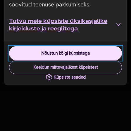
soovitud teenuse pakkumiseks.
Tutvu meie küpsiste üksikasjalike
kirjelduste ja reeglitega
Nõustun kõigi küpsistega
Keeldun mittevajalikest küpsistest
Küpsiste seaded