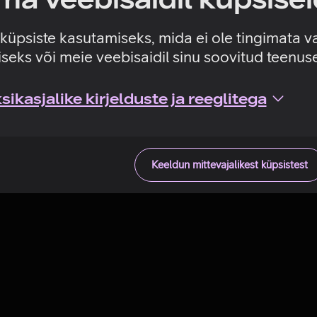
Tehniline viga
e küpsiste kasutamiseks, mida ei ole tingimata v
seks või meie veebisaidil sinu soovitud teenu
ikasjalike kirjelduste ja reeglitega
Keeldun mittevajalikest küpsistest