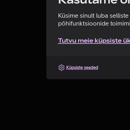
Küsime sinult luba sellist
põhifunktsioonide toimimi
Tutvu meie küpsiste üks
Küpsiste seaded