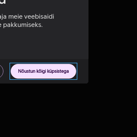
aja meie veebisaidi
se pakkumiseks.
Nõustun kõigi küpsistega