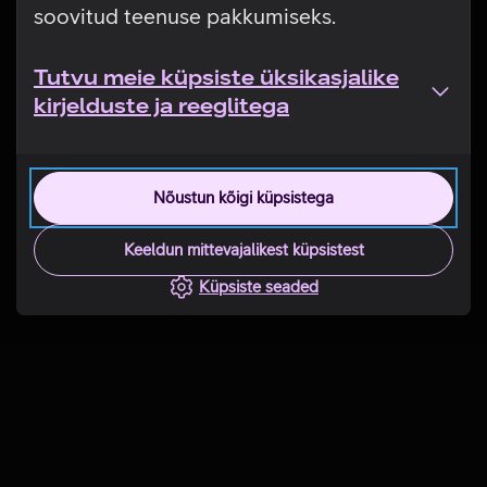
soovitud teenuse pakkumiseks.
Tutvu meie küpsiste üksikasjalike
kirjelduste ja reeglitega
Nõustun kõigi küpsistega
Keeldun mittevajalikest küpsistest
Küpsiste seaded