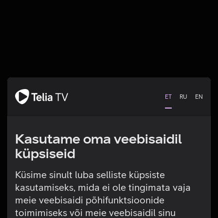
ET
RU
EN
Kasutame oma veebisaidil
küpsiseid
Küsime sinult luba selliste küpsiste
kasutamiseks, mida ei ole tingimata vaja
Tehniline viga
meie veebisaidi põhifunktsioonide
toimimiseks või meie veebisaidil sinu