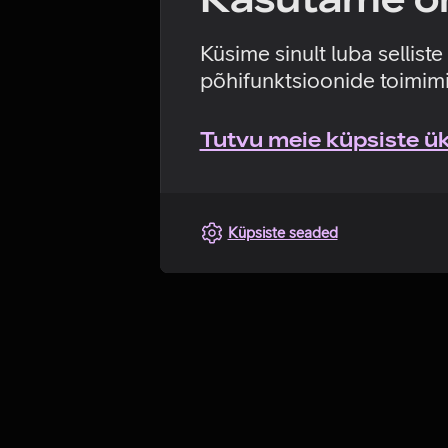
Küsime sinult luba sellist
põhifunktsioonide toimimi
Tutvu meie küpsiste üks
Küpsiste seaded