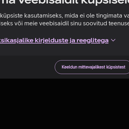
Tehniline viga
e küpsiste kasutamiseks, mida ei ole tingimata v
seks või meie veebisaidil sinu soovitud teenu
ikasjalike kirjelduste ja reeglitega
Keeldun mittevajalikest küpsistest