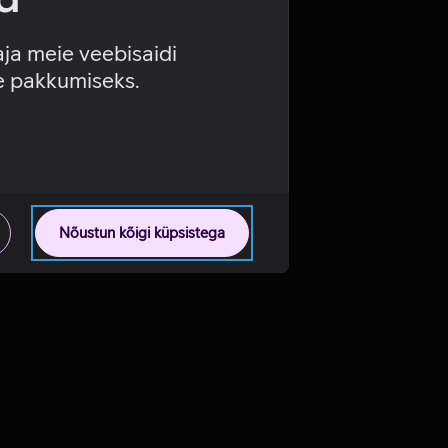
aja meie veebisaidi
se pakkumiseks.
Nõustun kõigi küpsistega