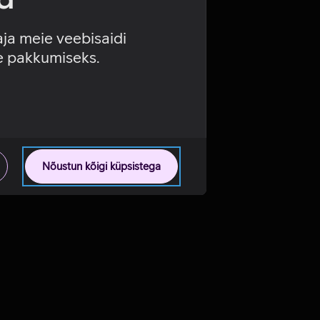
aja meie veebisaidi
se pakkumiseks.
Nõustun kõigi küpsistega