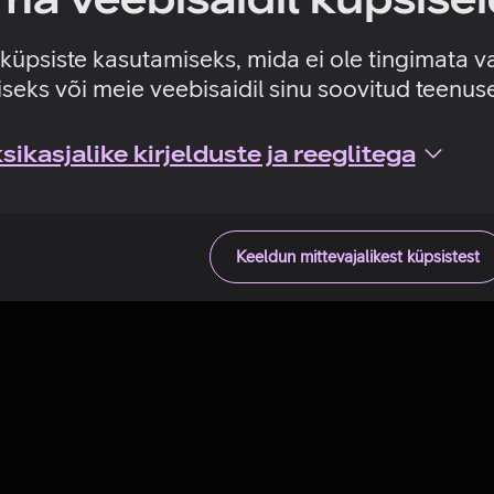
Tehniline viga
e küpsiste kasutamiseks, mida ei ole tingimata v
seks või meie veebisaidil sinu soovitud teenu
ikasjalike kirjelduste ja reeglitega
Keeldun mittevajalikest küpsistest