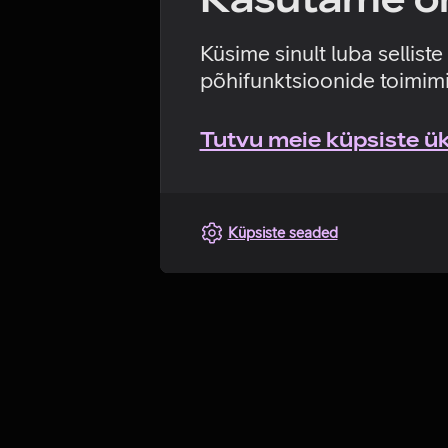
Küsime sinult luba sellist
põhifunktsioonide toimimi
Tutvu meie küpsiste üks
Küpsiste seaded