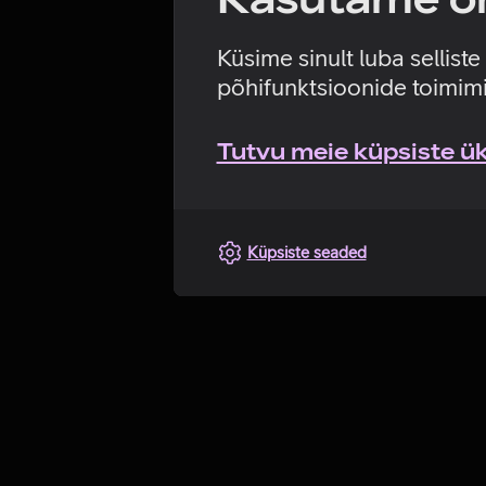
Küsime sinult luba sellist
põhifunktsioonide toimimi
Tutvu meie küpsiste üks
Küpsiste seaded