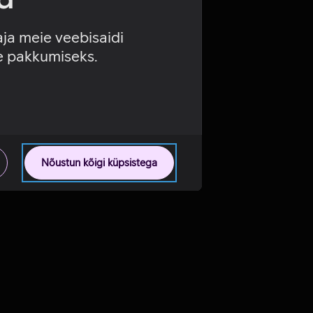
aja meie veebisaidi
se pakkumiseks.
Nõustun kõigi küpsistega