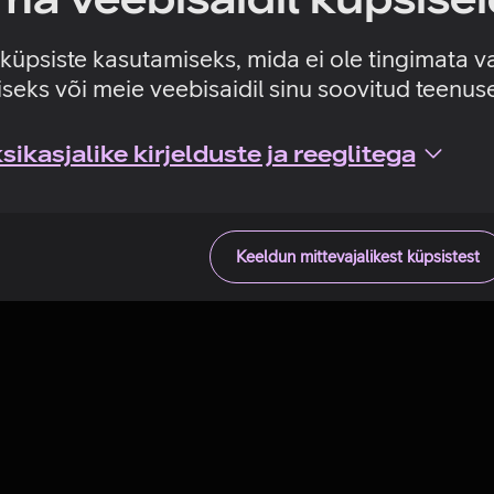
Tehniline viga
e küpsiste kasutamiseks, mida ei ole tingimata v
seks või meie veebisaidil sinu soovitud teenu
ikasjalike kirjelduste ja reeglitega
Keeldun mittevajalikest küpsistest