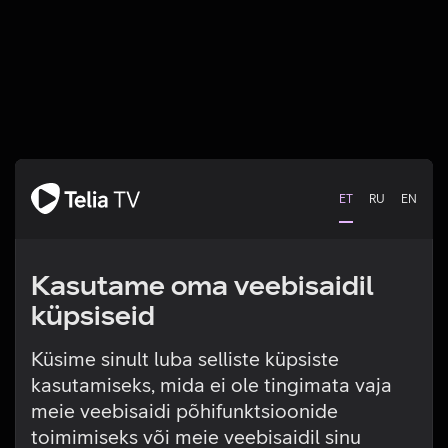
ET
RU
EN
Kasutame oma veebisaidil
küpsiseid
Küsime sinult luba selliste küpsiste
kasutamiseks, mida ei ole tingimata vaja
Tehniline viga
meie veebisaidi põhifunktsioonide
toimimiseks või meie veebisaidil sinu