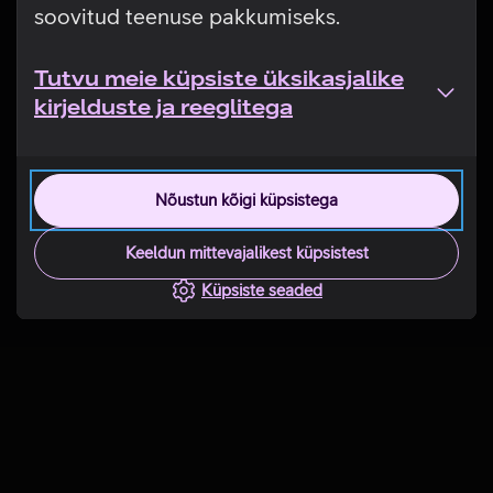
soovitud teenuse pakkumiseks.
Tutvu meie küpsiste üksikasjalike
kirjelduste ja reeglitega
Nõustun kõigi küpsistega
Keeldun mittevajalikest küpsistest
Küpsiste seaded