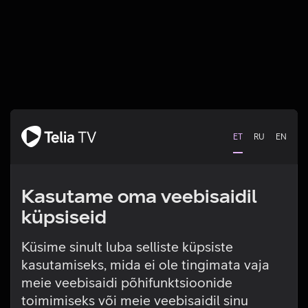
ET
RU
EN
Kasutame oma veebisaidil
küpsiseid
Küsime sinult luba selliste küpsiste
kasutamiseks, mida ei ole tingimata vaja
Tehniline viga
meie veebisaidi põhifunktsioonide
toimimiseks või meie veebisaidil sinu