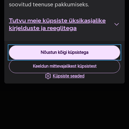
soovitud teenuse pakkumiseks.
Tutvu meie küpsiste üksikasjalike
kirjelduste ja reeglitega
Nõustun kõigi küpsistega
Keeldun mittevajalikest küpsistest
Küpsiste seaded