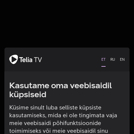
ET
RU
EN
Kasutame oma veebisaidil
küpsiseid
Küsime sinult luba selliste küpsiste
kasutamiseks, mida ei ole tingimata vaja
Tehniline viga
meie veebisaidi põhifunktsioonide
toimimiseks või meie veebisaidil sinu