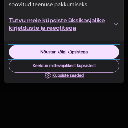
soovitud teenuse pakkumiseks.
Tutvu meie küpsiste üksikasjalike
kirjelduste ja reeglitega
Nõustun kõigi küpsistega
Keeldun mittevajalikest küpsistest
Küpsiste seaded