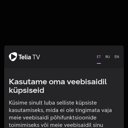
ET
RU
EN
Kasutame oma veebisaidil
küpsiseid
Küsime sinult luba selliste küpsiste
kasutamiseks, mida ei ole tingimata vaja
Tehniline viga
meie veebisaidi põhifunktsioonide
toimimiseks või meie veebisaidil sinu