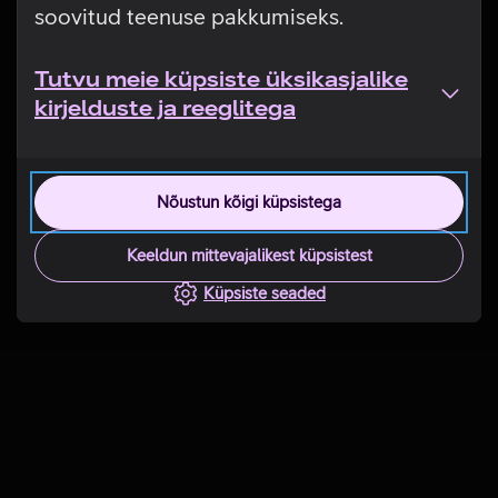
soovitud teenuse pakkumiseks.
Tutvu meie küpsiste üksikasjalike
kirjelduste ja reeglitega
Nõustun kõigi küpsistega
Keeldun mittevajalikest küpsistest
Küpsiste seaded