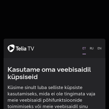
ET
RU
EN
Kasutame oma veebisaidil
küpsiseid
Küsime sinult luba selliste küpsiste
kasutamiseks, mida ei ole tingimata vaja
Tehniline viga
meie veebisaidi põhifunktsioonide
toimimiseks või meie veebisaidil sinu