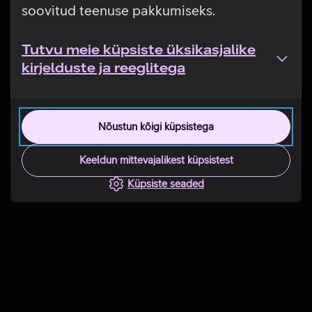
soovitud teenuse pakkumiseks.
Tutvu meie küpsiste üksikasjalike
kirjelduste ja reeglitega
Nõustun kõigi küpsistega
Keeldun mittevajalikest küpsistest
Küpsiste seaded