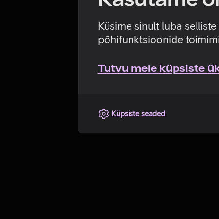
Küsime sinult luba sellist
põhifunktsioonide toimimi
Tutvu meie küpsiste üks
Küpsiste seaded