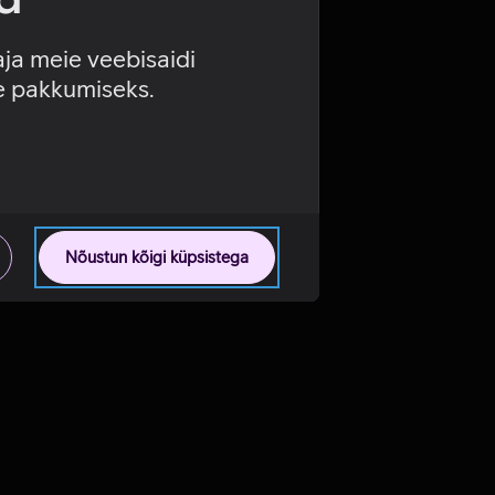
aja meie veebisaidi
se pakkumiseks.
Nõustun kõigi küpsistega