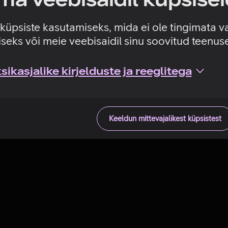
Tehniline viga
e küpsiste kasutamiseks, mida ei ole tingimata v
seks või meie veebisaidil sinu soovitud teenu
ikasjalike kirjelduste ja reeglitega
Keeldun mittevajalikest küpsistest