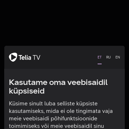
ET
RU
EN
Kasutame oma veebisaidil
küpsiseid
Küsime sinult luba selliste küpsiste
kasutamiseks, mida ei ole tingimata vaja
Tehniline viga
meie veebisaidi põhifunktsioonide
toimimiseks või meie veebisaidil sinu