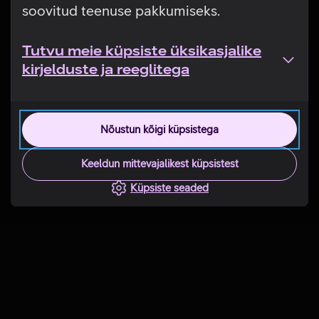
soovitud teenuse pakkumiseks.
Tutvu meie küpsiste üksikasjalike
kirjelduste ja reeglitega
Nõustun kõigi küpsistega
Keeldun mittevajalikest küpsistest
Küpsiste seaded