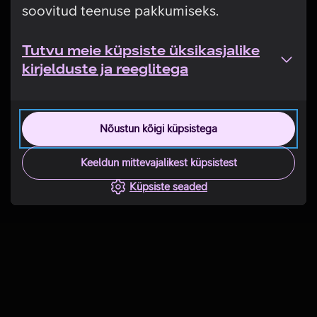
soovitud teenuse pakkumiseks.
Tutvu meie küpsiste üksikasjalike
kirjelduste ja reeglitega
Nõustun kõigi küpsistega
Keeldun mittevajalikest küpsistest
Küpsiste seaded