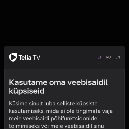
ET
RU
EN
Kasutame oma veebisaidil
küpsiseid
Küsime sinult luba selliste küpsiste
kasutamiseks, mida ei ole tingimata vaja
Tehniline viga
meie veebisaidi põhifunktsioonide
toimimiseks või meie veebisaidil sinu