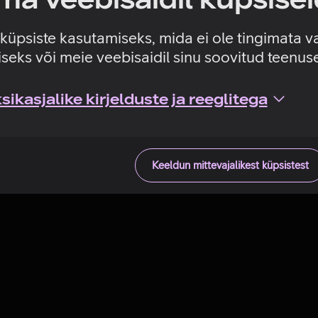
Tehniline viga
e küpsiste kasutamiseks, mida ei ole tingimata v
seks või meie veebisaidil sinu soovitud teenu
ikasjalike kirjelduste ja reeglitega
Keeldun mittevajalikest küpsistest