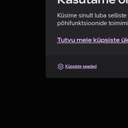
Küsime sinult luba sellist
põhifunktsioonide toimimi
Tutvu meie küpsiste üks
Küpsiste seaded