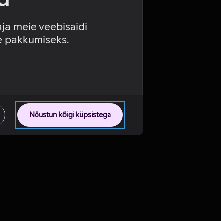
aja meie veebisaidi
se pakkumiseks.
Nõustun kõigi küpsistega