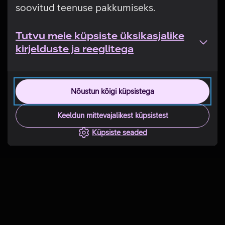
soovitud teenuse pakkumiseks.
Tutvu meie küpsiste üksikasjalike
kirjelduste ja reeglitega
Nõustun kõigi küpsistega
Keeldun mittevajalikest küpsistest
Küpsiste seaded