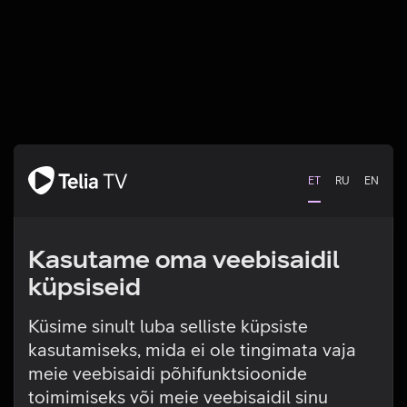
ET
RU
EN
Kasutame oma veebisaidil
küpsiseid
Küsime sinult luba selliste küpsiste
kasutamiseks, mida ei ole tingimata vaja
Tehniline viga
meie veebisaidi põhifunktsioonide
toimimiseks või meie veebisaidil sinu