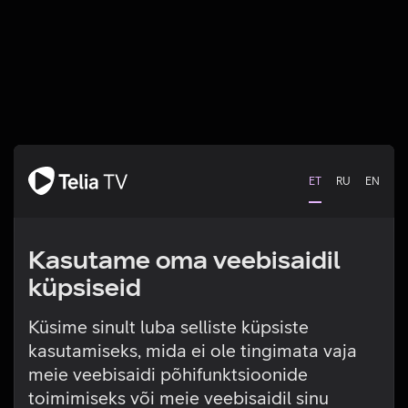
ET
RU
EN
Kasutame oma veebisaidil
küpsiseid
Küsime sinult luba selliste küpsiste
kasutamiseks, mida ei ole tingimata vaja
Tehniline viga
meie veebisaidi põhifunktsioonide
toimimiseks või meie veebisaidil sinu