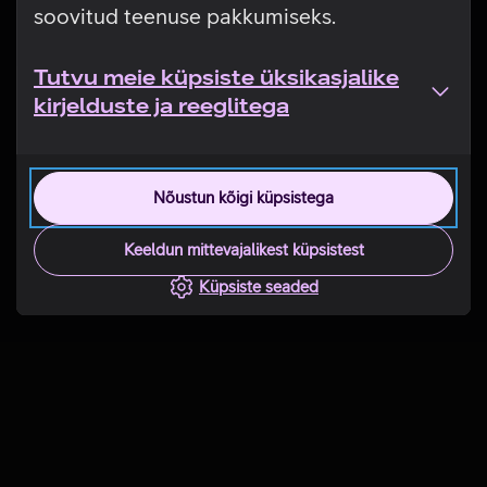
soovitud teenuse pakkumiseks.
Tutvu meie küpsiste üksikasjalike
kirjelduste ja reeglitega
Nõustun kõigi küpsistega
Keeldun mittevajalikest küpsistest
Küpsiste seaded