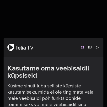
ET
RU
EN
Kasutame oma veebisaidil
küpsiseid
Küsime sinult luba selliste küpsiste
kasutamiseks, mida ei ole tingimata vaja
Tehniline viga
meie veebisaidi põhifunktsioonide
toimimiseks või meie veebisaidil sinu