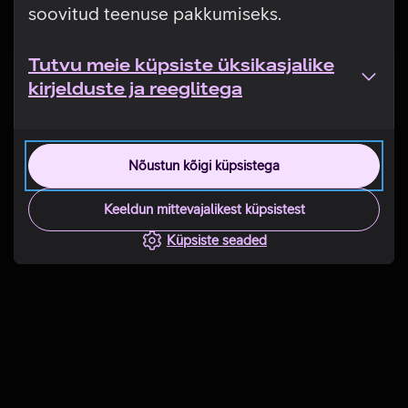
soovitud teenuse pakkumiseks.
Tutvu meie küpsiste üksikasjalike
kirjelduste ja reeglitega
Nõustun kõigi küpsistega
Keeldun mittevajalikest küpsistest
Küpsiste seaded