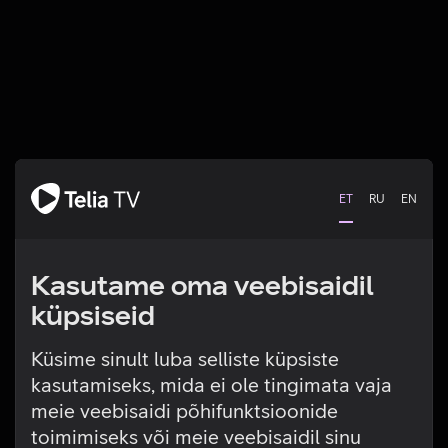
ET
RU
EN
Kasutame oma veebisaidil
küpsiseid
Küsime sinult luba selliste küpsiste
kasutamiseks, mida ei ole tingimata vaja
Tehniline viga
meie veebisaidi põhifunktsioonide
toimimiseks või meie veebisaidil sinu