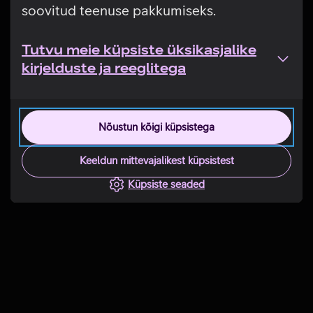
soovitud teenuse pakkumiseks.
Tutvu meie küpsiste üksikasjalike
kirjelduste ja reeglitega
Nõustun kõigi küpsistega
Keeldun mittevajalikest küpsistest
Küpsiste seaded