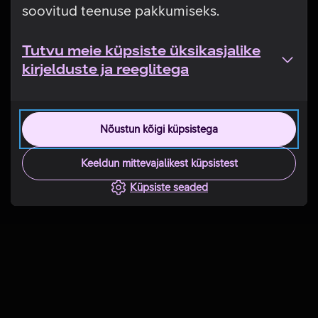
soovitud teenuse pakkumiseks.
Tutvu meie küpsiste üksikasjalike
kirjelduste ja reeglitega
Nõustun kõigi küpsistega
Keeldun mittevajalikest küpsistest
Küpsiste seaded