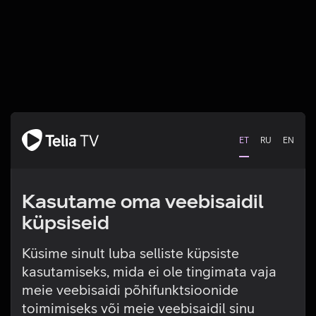
ET
RU
EN
Kasutame oma veebisaidil
küpsiseid
Küsime sinult luba selliste küpsiste
kasutamiseks, mida ei ole tingimata vaja
Tehniline viga
meie veebisaidi põhifunktsioonide
toimimiseks või meie veebisaidil sinu