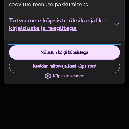
soovitud teenuse pakkumiseks.
Tutvu meie küpsiste üksikasjalike
kirjelduste ja reeglitega
Nõustun kõigi küpsistega
Keeldun mittevajalikest küpsistest
Küpsiste seaded