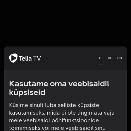
ET
RU
EN
Kasutame oma veebisaidil
küpsiseid
Küsime sinult luba selliste küpsiste
kasutamiseks, mida ei ole tingimata vaja
Tehniline viga
meie veebisaidi põhifunktsioonide
toimimiseks või meie veebisaidil sinu