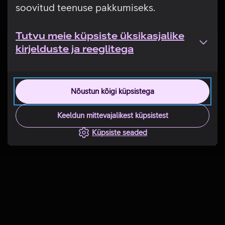
soovitud teenuse pakkumiseks.
Tutvu meie küpsiste üksikasjalike
kirjelduste ja reeglitega
Nõustun kõigi küpsistega
Keeldun mittevajalikest küpsistest
Küpsiste seaded