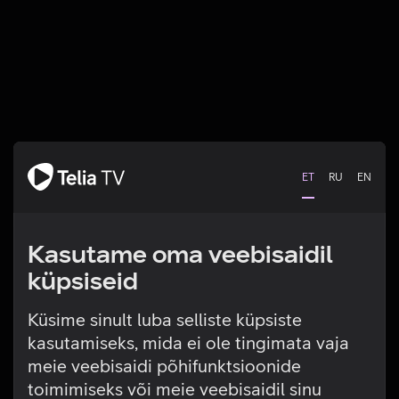
ET
RU
EN
Kasutame oma veebisaidil
küpsiseid
Küsime sinult luba selliste küpsiste
kasutamiseks, mida ei ole tingimata vaja
Tehniline viga
meie veebisaidi põhifunktsioonide
toimimiseks või meie veebisaidil sinu